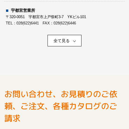
〒851-2103 長崎県西彼杵郡時津町元村郷913-8幸田ビル１F
TEL： 095-882-8088 FAX：095-882-8108
宇都宮営業所
〒320-0051 宇都宮市上戸祭町3-7 YKビル101
TEL：028(622)6441 FAX：028(622)6446
熊本営業所
〒861-4106 熊本市南区南高江１丁目３番７２号
TEL： 096-357-8610 FAX：096-357-8615
全て見る
茨城出張所
〒300-0033 土浦市川口1-7-19
TEL：029(826)2777 FAX：029(826)2778
鹿児島営業所
〒892-0836 鹿児島市錦江町１番２３号
TEL： 099-225-5800 FAX：099-225-6161
新潟営業所
〒950-1234 新潟市南区根岸1778-1
TEL：025(362)2331 FAX：025(362)2333
沖縄営業所
お問い合わせ、お見積りのご依
〒901-0241 沖縄県豊見城市豊見城７３番地
長野営業所
TEL： 098-850-3807 FAX：098-850-3897
頼、ご注文、各種カタログのご
〒380-0918 長野市アークス15-26（長野事業所）
TEL：026(227)2516 FAX：026(227)2558
請求
松本営業所