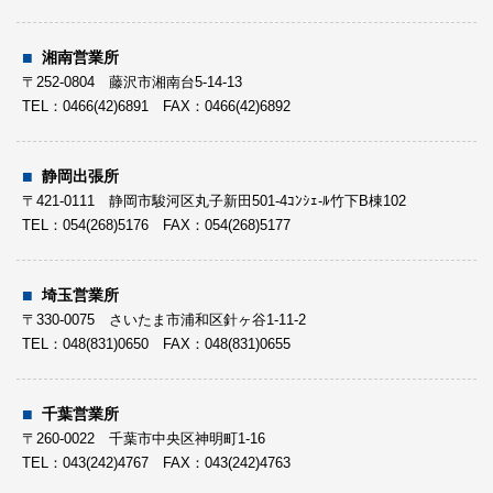
〒683-0804 鳥取県米子市米原５丁目７番２号 丸綜ﾋﾞﾙ２F ５号
TEL： 0859-35-7037 FAX：0859-35-7038
湘南営業所
〒252-0804 藤沢市湘南台5-14-13
TEL：0466(42)6891 FAX：0466(42)6892
下関営業所
〒751-0833 山口県下関市武久町２丁目２番２１号
TEL： 083-252-5094 FAX：083-252-9540
静岡出張所
〒421-0111 静岡市駿河区丸子新田501-4ｺﾝｼｪ‐ﾙ竹下B棟102
TEL：054(268)5176 FAX：054(268)5177
福岡営業所
〒811-2304 福岡県糟屋郡粕屋町大字仲原１７７２番地の２
TEL： 092-621-0022 FAX：092-621-0699
埼玉営業所
〒330-0075 さいたま市浦和区針ヶ谷1-11-2
TEL：048(831)0650 FAX：048(831)0655
大分営業所
〒870-0901 大分市西新地１丁目８番１４号
TEL： 097-556-3335 FAX：097-556-3027
千葉営業所
〒260-0022 千葉市中央区神明町1-16
TEL：043(242)4767 FAX：043(242)4763
長崎営業所