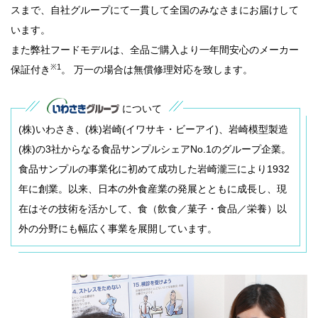
スまで、自社グループにて一貫して全国のみなさまにお届けして
います。
また弊社フードモデルは、全品ご購入より一年間安心のメーカー
※1
保証付き
。 万一の場合は無償修理対応を致します。
について
(株)いわさき、(株)岩崎(イワサキ・ビーアイ)、岩崎模型製造
(株)の3社からなる食品サンプルシェアNo.1のグループ企業。
食品サンプルの事業化に初めて成功した岩崎瀧三により1932
年に創業。以来、日本の外食産業の発展とともに成長し、現
在はその技術を活かして、食（飲食／菓子・食品／栄養）以
外の分野にも幅広く事業を展開しています。