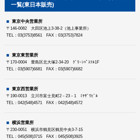
一覧(東日本販売)
徳島営業所
〒770-0942 徳島市昭和町８丁目１-１０
東京中央営業所
TEL： 088-623-7029 FAX：088-623-7059
〒146-0082 大田区池上3-38-2（池上事業所）
TEL：03(3753)8561 FAX：03(3753)7824
高知営業所
〒780-8071 高知市鴨部高町４番１７号
TEL： 088-844-2972 FAX：088-844-2973
東京東営業所
〒170-0004 豊島区北大塚2-34-20 ｸﾞﾘｰﾝﾊﾟｽﾃﾙ1F
TEL：03(5907)6681 FAX：03(5907)6682
広島営業所
〒733-0804 広島市西区山手町２５番９号
TEL： 082-293-3006 FAX：082-293-0369
東京西営業所
〒190-0013 立川市富士見町2－23－1 ﾐﾔｻﾞﾜﾋﾞﾙ
TEL：042(548)4571 FAX：042(548)4572
岡山営業所
〒700-0056 岡山市北区西崎本町１-４１番地
TEL： 086-252-5742 FAX：086-252-5741
横浜営業所
〒230-0051 横浜市鶴見区鶴見中央3-7-15
TEL：045(508)3715 FAX：045(508)3925
米子営業所