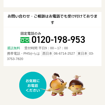
〒963-8071 郡山市富久山町久保田字下河原151
TEL：024(943)4741 FAX：024(943)4776
お問い合わせ・ご相談はお電話でも受け付けておりま
秋田営業所
す
〒010-0951 秋田市山王6-4-12
TEL：018(824)5241 FAX：018(838)0074
青森営業所
通話無料
受付時間 平日9：00～17：00
〒030-0853 青森市金沢3-31-15 ｸﾘｰﾝﾊｲﾂ102
携帯電話・PHSからは
西日本
06-6714-2527
東日本
03-
TEL：017(721)1862 FAX：017(721)1863
3753-7820
盛岡営業所
〒020-0114 盛岡市高松1-13-35
TEL：019(662)8513 FAX：019(662)8512
札幌営業所
〒007-0848 札幌市東区北48条東17丁目1-1