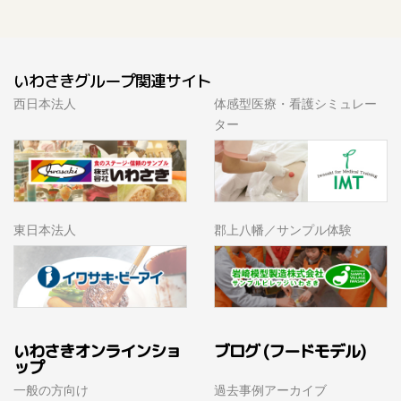
TEL：011(782)5121 FAX：011(782)5142
いわさきグループ関連サイト
西日本法人
体感型医療・看護シミュレー
ター
東日本法人
郡上八幡／サンプル体験
いわさきオンラインショ
ブログ (フードモデル)
ップ
一般の方向け
過去事例アーカイブ