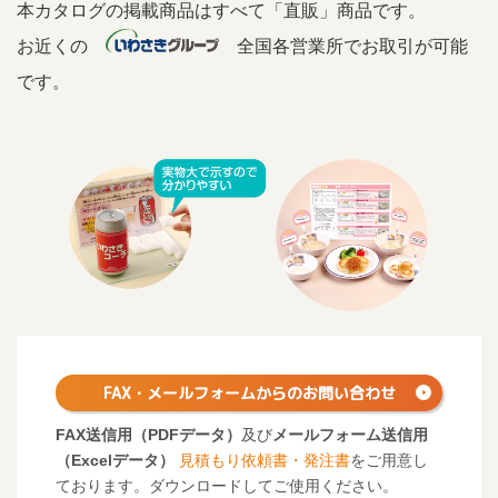
本カタログの掲載商品はすべて「直販」商品です。
〒390-0863 松本市白板1-9-10 1Ｆ
お近くの
全国各営業所でお取引が可能
TEL：0263(39)0501 FAX：0263(39)0502
です。
群馬営業所
〒370-0861 高崎市八千代町3-13-20
TEL：027(322)3684 FAX：027(322)3095
仙台営業所
〒983-0034 仙台市宮城野区扇町7-2-45
TEL：022(258)6381 FAX：022(258)6382
山形出張所
〒990-0832 山形市城西町4-4-8
FAX・メールフォームからの
お問い合わせ
TEL：023(644)8167 FAX：023(644)8238
FAX送信用（PDFデータ）
及び
メールフォーム送信用
（Excelデータ）
見積もり依頼書・発注書
をご用意し
福島営業所
ております。ダウンロードしてご使用ください。