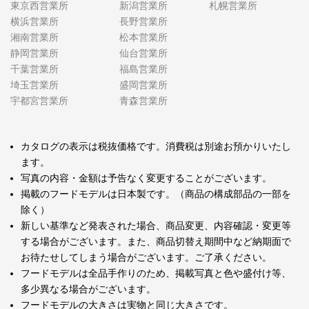
東京西営業所
新潟営業所
札幌営業所
横浜営業所
長野営業所
湘南営業所
松本営業所
静岡営業所
仙台営業所
千葉営業所
福島営業所
埼玉営業所
盛岡営業所
宇都宮営業所
青森営業所
カタログの表示は税抜価格です。消費税は別途お預かりいたし
ます。
写真の内容・金額は予告なく変更することがございます。
掲載のフードモデルは日本製です。（商品の構成部品の一部を
除く）
新しい基準など発表された場合、商品変更、内容確認・変更等
する場合がございます。また、商品切替え期間中など納期面で
お待たせしてしまう場合がございます。ご了承ください。
フードモデルは全品手作りのため、掲載写真と色や盛付け等、
多少異なる場合がございます。
フードモデルの大きさは実物と同じ大きさです。