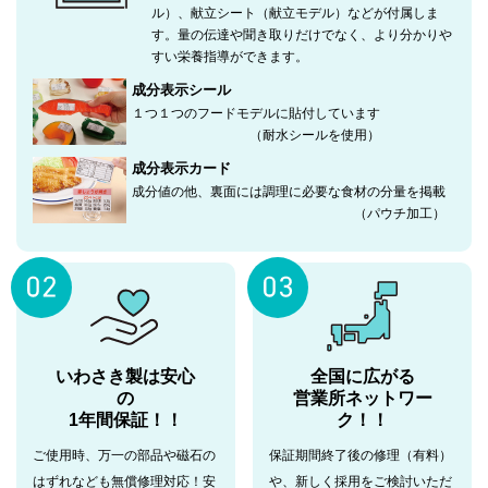
ル）、献立シート（献立モデル）などが付属しま
す。量の伝達や聞き取りだけでなく、より分かりや
すい栄養指導ができます。
成分表示シール
１つ１つのフードモデルに貼付しています
（耐水シールを使用）
成分表示カード
成分値の他、裏面には調理に必要な食材の分量を掲載
（パウチ加工）
いわさき製は安心
全国
に広がる
の
営業所ネットワー
1年間保証！！
ク！！
ご使用時、万一の部品や磁石の
保証期間終了後の修理（有料）
はずれなども無償修理対応！安
や、新しく採用をご検討いただ