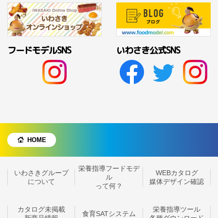
フードモデルSNS
いわさき公式SNS
HOME
栄養指導フードモデ
いわさきグループ
WEBカタログ
ル
について
媒体デザイン確認
って何？
カタログ未掲載
栄養指導ツール
食育SATシステム
新商品情報
各種ダウンロード