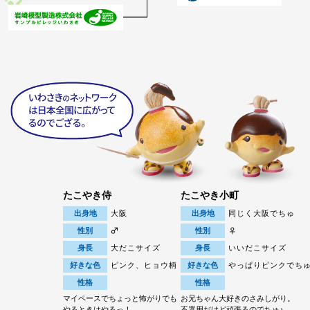
たこやき侍
たこやき小町
出身地
大阪
出身地
同じく大阪でちゅ
性別
性別
身長
大だこサイズ
身長
いいだこサイズ
好きな色
ピンク、ヒョウ柄
好きな色
やっぱりピンクでち
性格
性格
マイペースでちょっと怖がりでも
お兄ちゃん大好きのさみしがり。
やるときはやるっ！
不器用だけど頑張るのでちゅ♪