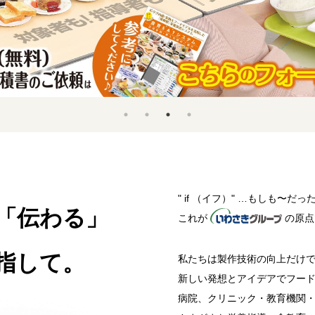
" if （イフ）" …もしも〜だ
「伝わる」
これが
の原点
指して。
私たちは製作技術の向上だけ
新しい発想とアイデアでフー
病院、クリニック・教育機関