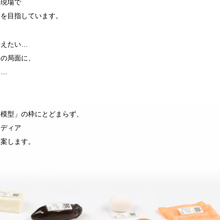
の現場で
りを目指しています。
伝えたい…
今の局面に、
て…
品模型」の枠にとどまらず、
メディア
提案します。