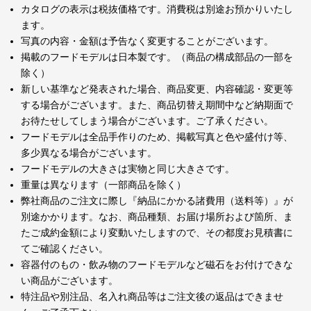
カタログの表示は税抜価格です。消費税は別途お預かりいたし
ます。
写真の内容・金額は予告なく変更することがございます。
掲載のフードモデルは日本製です。（商品の構成部品の一部を
除く）
新しい基準など発表された場合、商品変更、内容確認・変更等
する場合がございます。また、商品切替え期間中など納期面で
お待たせしてしまう場合がございます。ご了承ください。
フードモデルは全品手作りのため、掲載写真と色や盛付け等、
多少異なる場合がございます。
フードモデルの大きさは実物と同じ大きさです。
重量は異なります（一部商品を除く）
弊社商品のご注文に際し『納品にかかる諸費用（送料等）』が
別途かかります。なお、商品種類、お届け場所および箇所、ま
たご成約金額により変動いたしますので、その都度お見積書に
てご確認ください。
容器付のもの・飲み物のフードモデルなど磁石をお付けできな
い商品がございます。
特注品や別注品、名入れ商品等はご注文後の返品はできませ