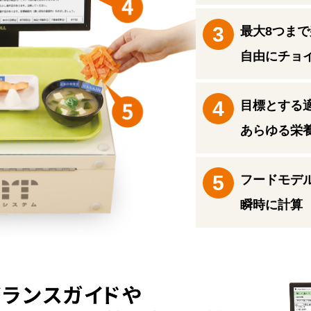
最大8つま
自由にチョ
目標とする
あらゆる栄
フードモデ
瞬時に計算