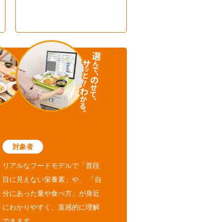
対象者
リアルなフードモデルで「普段
目に見えない栄養素」や、 「自
分にあった量や食べ方」が身近
にわかりやすく、直感的に理解
できます。