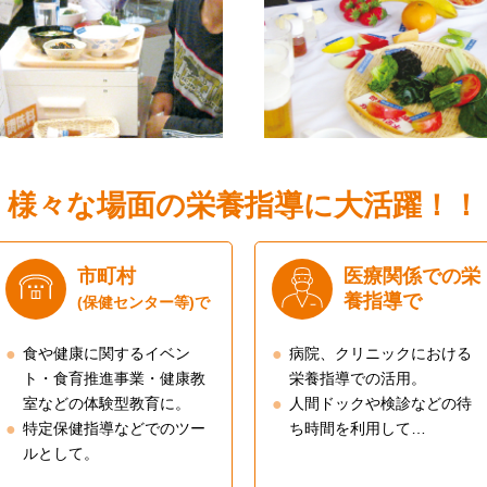
様々な場面の栄養指導に大活躍！！
市町村
医療関係での栄
養指導で
(保健センター等)で
食や健康に関するイベン
病院、クリニックにおける
ト・食育推進事業・健康教
栄養指導での活用。
室などの体験型教育に。
人間ドックや検診などの待
特定保健指導などでのツー
ち時間を利用して…
ルとして。