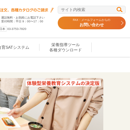
通話無料・お気軽にお電話下さい
FAX・メールフォームからの
受付時間：平日 9：00〜17：00
お問い合わせ
日本
03-3753-7820
栄養指導ツール
食育SATシステム
各種ダウンロード