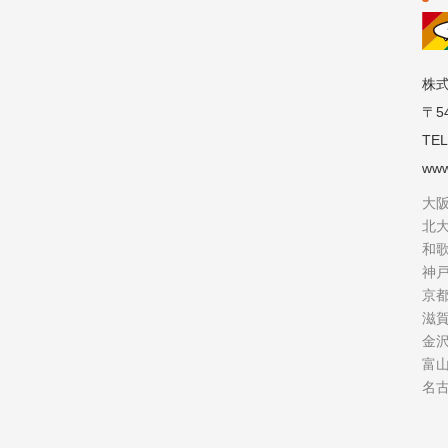
株
〒5
TEL
www
大
北
和
神
京
滋
金
富
名