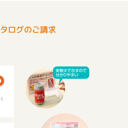
タログのご請求
。
く