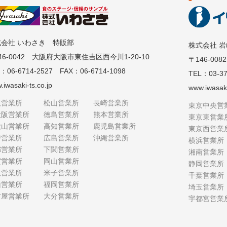
式会社 いわさき 特販部
株式会社 
46-0042 大阪府大阪市東住吉区西今川1-20-10
〒146-00
：06-6714-2527 FAX：06-6714-1098
TEL：03-37
.iwasaki-ts.co.jp
www.iwasaki
阪営業所
松山営業所
長崎営業所
東京中央営
大阪営業所
徳島営業所
熊本営業所
東京東営業
歌山営業所
高知営業所
鹿児島営業所
東京西営業
戸営業所
広島営業所
沖縄営業所
横浜営業所
都営業所
下関営業所
湘南営業所
賀営業所
岡山営業所
静岡営業所
沢営業所
米子営業所
千葉営業所
山営業所
福岡営業所
埼玉営業所
古屋営業所
大分営業所
宇都宮営業