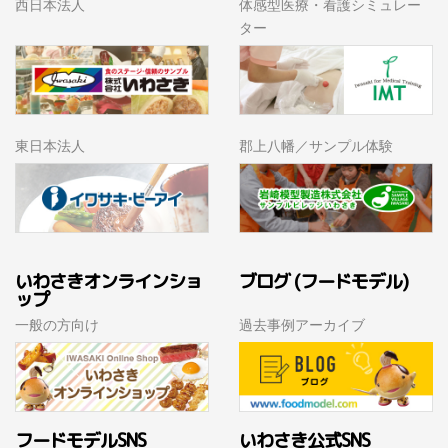
西日本法人
体感型医療・看護シミュレー
ター
東日本法人
郡上八幡／サンプル体験
いわさきオンラインショ
ブログ (フードモデル)
ップ
一般の方向け
過去事例アーカイブ
フードモデルSNS
いわさき公式SNS