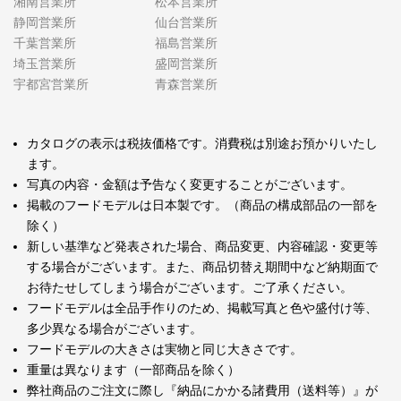
湘南営業所
松本営業所
静岡営業所
仙台営業所
千葉営業所
福島営業所
埼玉営業所
盛岡営業所
宇都宮営業所
青森営業所
カタログの表示は税抜価格です。消費税は別途お預かりいたし
ます。
写真の内容・金額は予告なく変更することがございます。
掲載のフードモデルは日本製です。（商品の構成部品の一部を
除く）
新しい基準など発表された場合、商品変更、内容確認・変更等
する場合がございます。また、商品切替え期間中など納期面で
お待たせしてしまう場合がございます。ご了承ください。
フードモデルは全品手作りのため、掲載写真と色や盛付け等、
多少異なる場合がございます。
フードモデルの大きさは実物と同じ大きさです。
重量は異なります（一部商品を除く）
弊社商品のご注文に際し『納品にかかる諸費用（送料等）』が