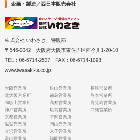
企画・製造／西日本販売会社
株式会社 いわさき 特販部
〒546-0042 大阪府大阪市東住吉区西今川1-20-10
TEL：06-6714-2527 FAX：06-6714-1098
www.iwasaki-ts.co.jp
大阪営業所
松山営業所
長崎営業所
北大阪営業所
徳島営業所
熊本営業所
和歌山営業所
高知営業所
鹿児島営業所
神戸営業所
広島営業所
沖縄営業所
京都営業所
下関営業所
滋賀営業所
岡山営業所
金沢営業所
米子営業所
富山営業所
福岡営業所