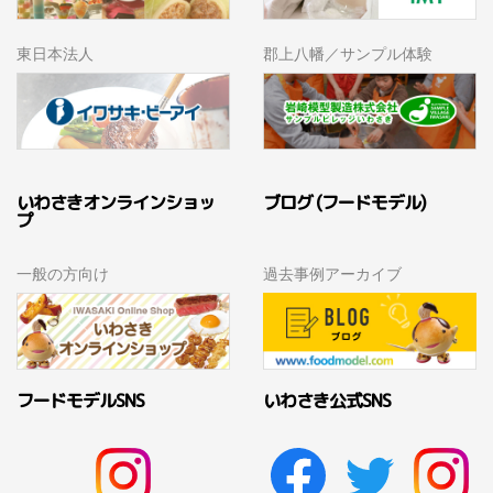
東日本法人
郡上八幡／サンプル体験
いわさきオンラインショッ
ブログ (フードモデル)
プ
一般の方向け
過去事例アーカイブ
フードモデルSNS
いわさき公式SNS