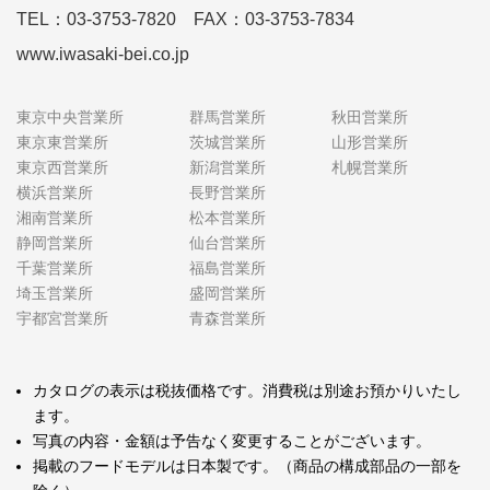
TEL：03-3753-7820 FAX：03-3753-7834
www.iwasaki-bei.co.jp
東京中央営業所
群馬営業所
秋田営業所
東京東営業所
茨城営業所
山形営業所
東京西営業所
新潟営業所
札幌営業所
横浜営業所
長野営業所
湘南営業所
松本営業所
静岡営業所
仙台営業所
千葉営業所
福島営業所
埼玉営業所
盛岡営業所
宇都宮営業所
青森営業所
カタログの表示は税抜価格です。消費税は別途お預かりいたし
ます。
写真の内容・金額は予告なく変更することがございます。
掲載のフードモデルは日本製です。（商品の構成部品の一部を