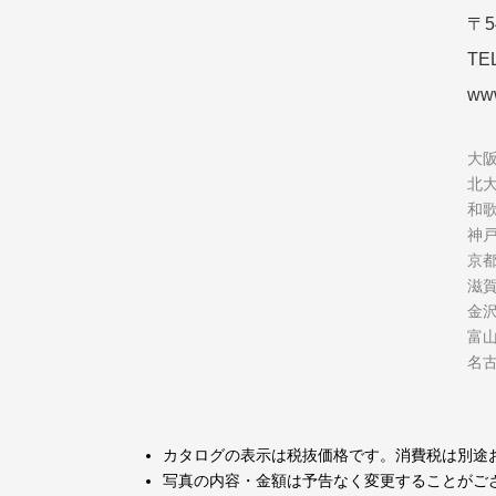
〒5
TE
www
大
北
和
神
京
滋
金
富
名
カタログの表示は税抜価格です。消費税は別途
写真の内容・金額は予告なく変更することがご