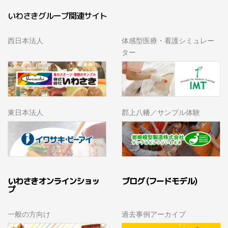
いわさきグループ関連サイト
西日本法人
体感型医療・看護シミュレー
ター
東日本法人
郡上八幡／サンプル体験
いわさきオンラインショッ
ブログ (フードモデル)
プ
一般の方向け
過去事例アーカイブ