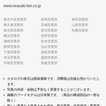
www.iwasaki-bei.co.jp
東京中央営業所
群馬営業所
秋田営業所
東京東営業所
茨城営業所
山形営業所
東京西営業所
新潟営業所
札幌営業所
横浜営業所
長野営業所
湘南営業所
松本営業所
静岡営業所
仙台営業所
千葉営業所
福島営業所
埼玉営業所
盛岡営業所
宇都宮営業所
青森営業所
カタログの表示は税抜価格です。消費税は別途お預かりいたし
ます。
写真の内容・金額は予告なく変更することがございます。
掲載のフードモデルは日本製です。（商品の構成部品の一部を
除く）
新しい基準など発表された場合、商品変更、内容確認・変更等