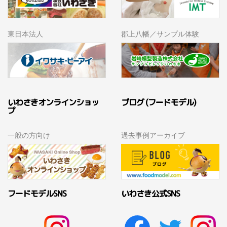
東日本法人
郡上八幡／サンプル体験
いわさきオンラインショッ
ブログ (フードモデル)
プ
一般の方向け
過去事例アーカイブ
フードモデルSNS
いわさき公式SNS