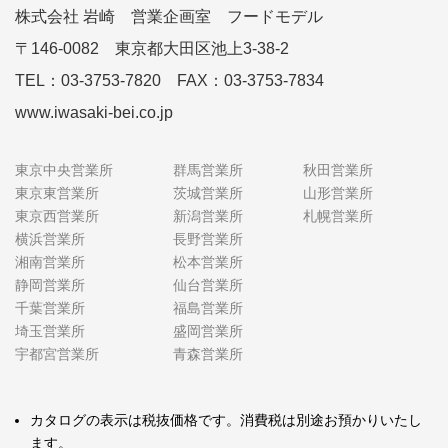
株式会社 岩崎 営業企画室 フードモデル
〒146-0082 東京都大田区池上3-38-2
TEL：03-3753-7820 FAX：03-3753-7834
www.iwasaki-bei.co.jp
東京中央営業所
群馬営業所
秋田営業所
東京東営業所
茨城営業所
山形営業所
東京西営業所
新潟営業所
札幌営業所
横浜営業所
長野営業所
湘南営業所
松本営業所
静岡営業所
仙台営業所
千葉営業所
福島営業所
埼玉営業所
盛岡営業所
宇都宮営業所
青森営業所
カタログの表示は税抜価格です。消費税は別途お預かりいたし
ます。