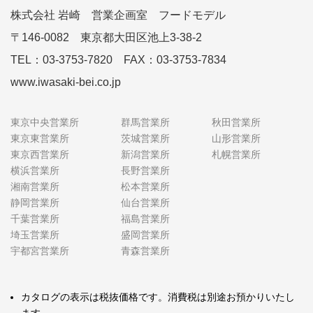
株式会社 岩崎 営業企画室 フードモデル
〒146-0082 東京都大田区池上3-38-2
TEL：03-3753-7820 FAX：03-3753-7834
www.iwasaki-bei.co.jp
東京中央営業所
群馬営業所
秋田営業所
東京東営業所
茨城営業所
山形営業所
東京西営業所
新潟営業所
札幌営業所
横浜営業所
長野営業所
湘南営業所
松本営業所
静岡営業所
仙台営業所
千葉営業所
福島営業所
埼玉営業所
盛岡営業所
宇都宮営業所
青森営業所
カタログの表示は税抜価格です。消費税は別途お預かりいたし